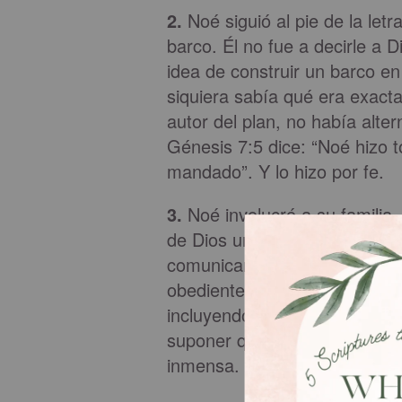
2.
Noé siguió al pie de la letr
barco. Él no fue a decirle a 
idea de construir un barco en t
siquiera sabía qué era exacta
autor del plan, no había alter
Génesis 7:5 dice: “Noé hizo 
mandado”. Y lo hizo por fe.
3.
Noé involucró a su familia, 
de Dios un asunto familiar.
comunicando a su esposa e hi
obedientes a lo que el padre 
incluyendo a los hijos con sus
suponer que sus tres hijos le
inmensa. Cuando todo terminó,