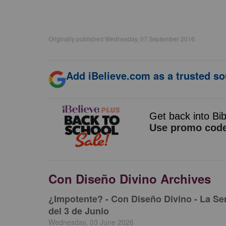
Originally published Wednesday, 07 September 2016.
Add iBelieve.com as a trusted so
Con Diseño Divino Archives
¿Impotente? - Con Diseño Divino - La S
del 3 de Junio
Wednesday, 03 June 2026