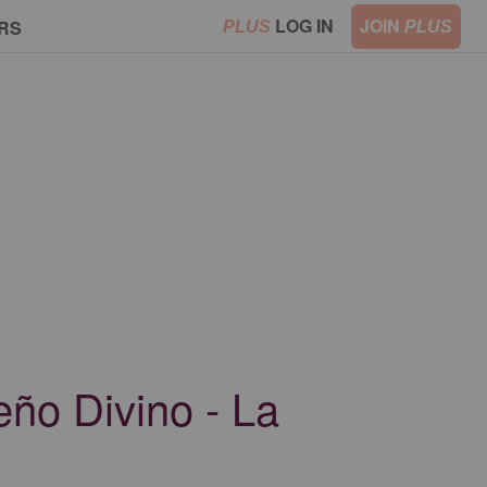
LOG IN
JOIN
RS
PLUS
PLUS
eño Divino - La