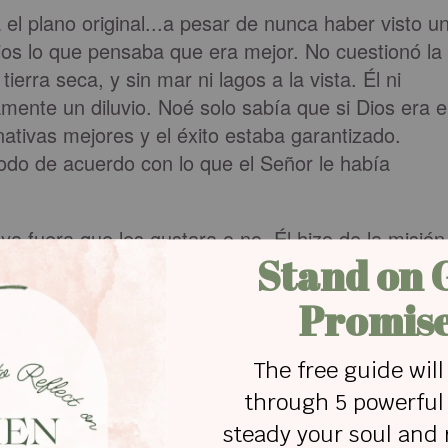
a el plano original...a pesar de nunca haber visto u
Dios lo que pensaba que era mejor. No cuestionó la
ierra seca, y sin mar ni lagos a la vista. Él ni
mente un diluvio. Noé solo sabía que si Dios era e
nativas mejores y el éxito estaba garantizado.
todo de acuerdo con lo que el Señor le había
ya fuera que les gustara o no. Él hizo de la misión
 Puedo imaginarme a aquel hombre ya anciano
jos el mensaje de Dios, y está claro que fueron
dijo porque el relato bíblico nos cuenta que todos,
 esposas, entraron al arca. Por lo que no es difícil
 ayudaran con la tarea de construir aquella nave
 la familia estaba en pie, sana y salva.