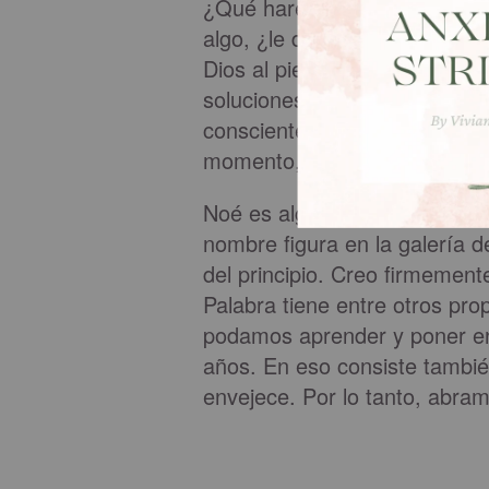
¿Qué haremos nosotras hoy? 
algo, ¿le diremos que sí sin 
Dios al pie de la letra o tra
soluciones? ¿Estaremos dispue
conscientes de que tal vez no
momento, pero seguras de qu
Noé es algo más que un lindo 
nombre figura en la galería 
del principio. Creo firmemen
Palabra tiene entre otros pro
podamos aprender y poner en 
años. En eso consiste tambié
envejece. Por lo tanto, abr