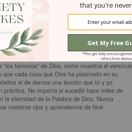
Cuando Dios nos dé una tarea, nos llame a hace
importar el “qué dirán”? ¿Seguiremos el plan de
taremos de “ayudarlo” con nuestras propias ideas y
stas a llevar la misión a nuestra familia,
 les guste o no lo entiendan todo desde el primer
e en nuestra obediencia estará la bendición?
relato en la Biblia. Es un héroe de la fe. Su
de “los famosos” de Dios, como muestra el versícul
te que cada cosa que Dios ha plasmado en su
pósitos el de darnos una lección que tú y yo
práctica. No importa si sucedió hace miles de
n la eternidad de la Palabra de Dios. Nunca
amos nuestros ojos y aprendamos de Noé.