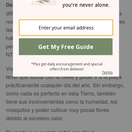
Así que no miramos las
De la Palabra de Dios:
dificultades que ahora vemos; en cambio, fijamos
nuestra vista en cosas que no pueden verse. Pues
las cosas que ahora podemos ver pronto se
habrán ido, pero las cosas que no podemos ver
permanecerán para siempre. (2 Corintios 4:18,
NTV)
Vivir en la Florida tiene sus beneficios, como no
tener que luchar con la nieve y poder ir a la playa
prácticamente cualquier día del año. Sin embargo,
como nada es perfecto en esta Tierra, también
tiene sus inconvenientes como la humedad, los
mosquitos y poder cultivar muy pocas flores
debido al excesivo calor.