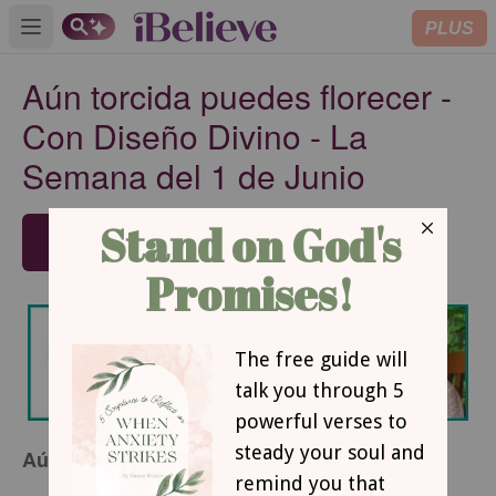
PLUS
Open main menu
Aún torcida puedes florecer -
Con Diseño Divino - La
Semana del 1 de Junio
SUBSCRIBE
Aún torcida puedes florecer